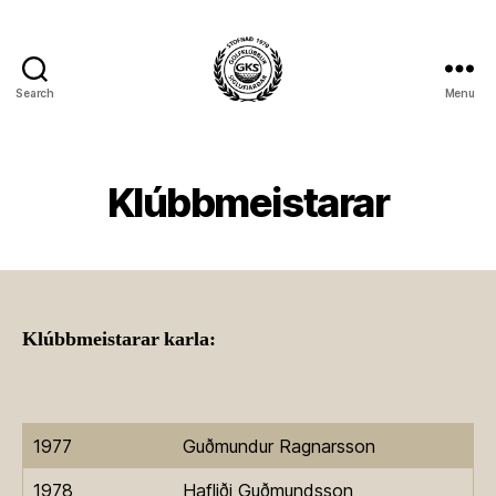
Search
Menu
Golfklúbbur
Siglufjarðar
Klúbbmeistarar
Klúbbmeistarar karla:
1977
Guðmundur Ragnarsson
1978
Hafliði Guðmundsson